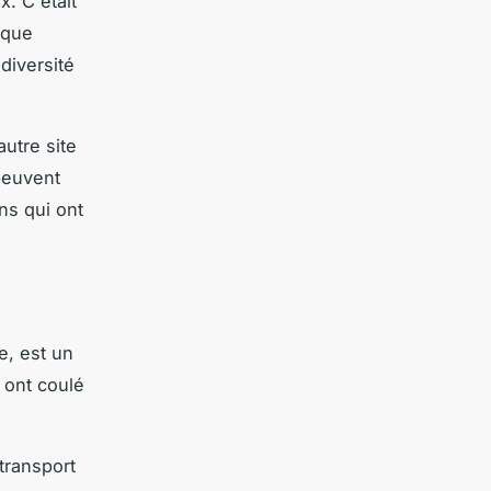
. C'était
aque
 diversité
utre site
peuvent
ns qui ont
e, est un
 ont coulé
 transport