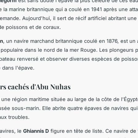
tlegorm
est sans doute l'épave la plus célèbre de ces eaux
e la marine britannique qui a coulé en 1941 après une att
emande. Aujourd'hui, il sert de récif artificiel abritant une
de poissons et de coraux.
en
, un navire marchand britannique coulé en 1876, est un a
populaire dans le nord de la mer Rouge. Les plongeurs 
 bateau renversé et observer diverses espèces de poisso
e dans l'épave.
ors cachés d'Abu Nuhas
une région maritime située au large de la côte de l'Égypt
usée sous-marin. Elle abrite quatre épaves de navires qui
ux troubles.
avires, le
Ghiannis D
figure en tête de liste. Ce navire de