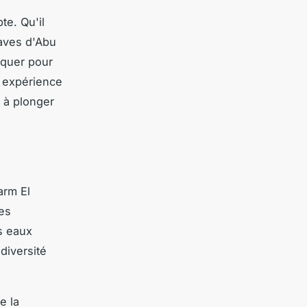
e. Qu'il
paves d'Abu
rquer pour
e expérience
t à plonger
arm El
les
s eaux
diversité
e la