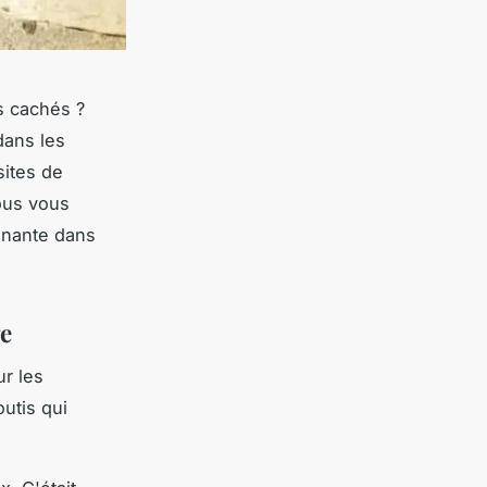
s cachés ?
dans les
ites de
ous vous
cinante dans
ge
r les
utis qui