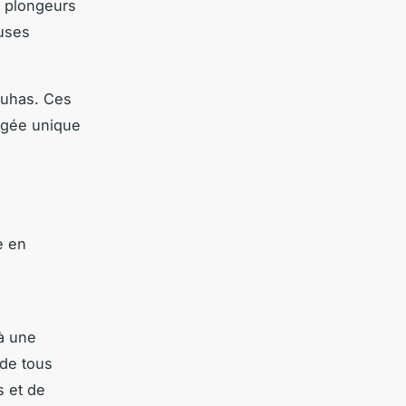
s plongeurs
euses
Nuhas. Ces
ngée unique
e en
 à une
 de tous
s et de