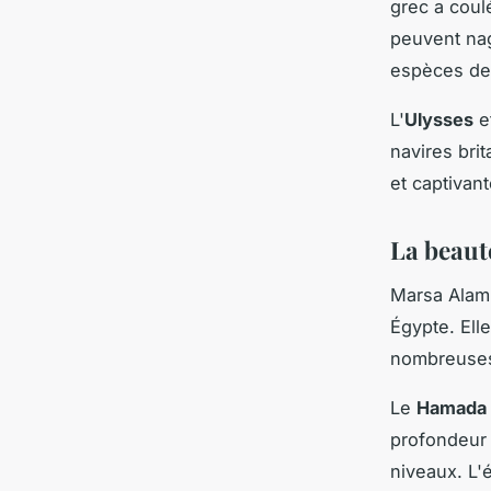
grec a coul
peuvent nag
espèces de 
L'
Ulysses
e
navires bri
et captivan
La beaut
Marsa Alam 
Égypte. Ell
nombreuses
Le
Hamada
profondeur 
niveaux. L'é