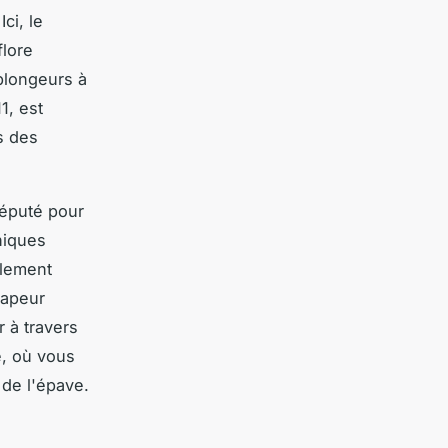
ci, le
flore
 plongeurs à
1, est
s des
Réputé pour
niques
alement
vapeur
 à travers
e, où vous
 de l'épave.