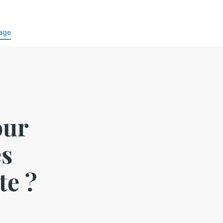
age
our
es
te ?