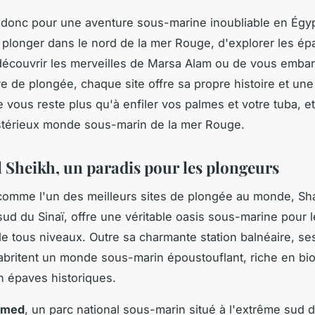
onc pour une aventure sous-marine inoubliable en Égypt
 plonger dans le nord de la mer Rouge, d'explorer les é
écouvrir les merveilles de Marsa Alam ou de vous emba
re de plongée, chaque site offre sa propre histoire et un
e vous reste plus qu'à enfiler vos palmes et votre tuba, e
stérieux monde sous-marin de la mer Rouge.
 Sheikh, un paradis pour les plongeurs
omme l'un des meilleurs sites de plongée au monde, Sh
sud du Sinaï, offre une véritable oasis sous-marine pour 
e tous niveaux. Outre sa charmante station balnéaire, se
s abritent un monde sous-marin époustouflant, riche en bio
n épaves historiques.
mmed
, un parc national sous-marin situé à l'extrême sud d