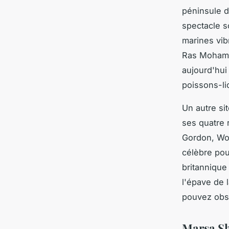
péninsule du
spectacle s
marines vib
Ras Mohamm
aujourd'hui
poissons-li
Un autre si
ses quatre 
Gordon, Woo
célèbre pou
britannique
l'épave de 
pouvez obse
Marsa Sh