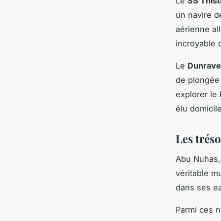
Le
SS This
un navire d
aérienne all
incroyable 
Le
Dunrav
de plongée 
explorer le
élu domicil
Les trés
Abu Nuhas, 
véritable m
dans ses ea
Parmi ces n