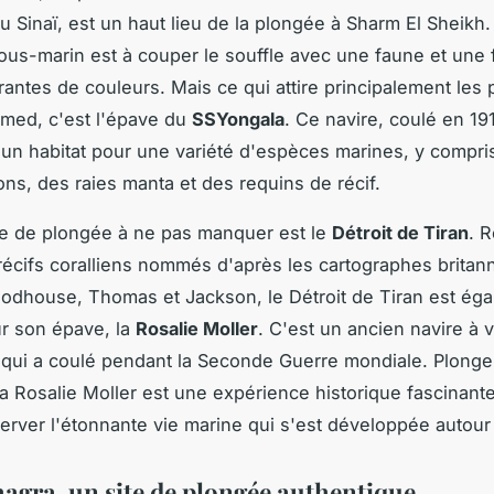
 Sinaï, est un haut lieu de la plongée à Sharm El Sheikh. I
ous-marin est à couper le souffle avec une faune et une 
rantes de couleurs. Mais ce qui attire principalement les
ed, c'est l'épave du
SSYongala
. Ce navire, coulé en 191
 un habitat pour une variété d'espèces marines, y compri
ons, des raies manta et des requins de récif.
te de plongée à ne pas manquer est le
Détroit de Tiran
. 
récifs coralliens nommés d'après les cartographes britan
dhouse, Thomas et Jackson, le Détroit de Tiran est ég
r son épave, la
Rosalie Moller
. C'est un ancien navire à 
 qui a coulé pendant la Seconde Guerre mondiale. Plonger
la Rosalie Moller est une expérience historique fascinant
rver l'étonnante vie marine qui s'est développée autour
agra, un site de plongée authentique