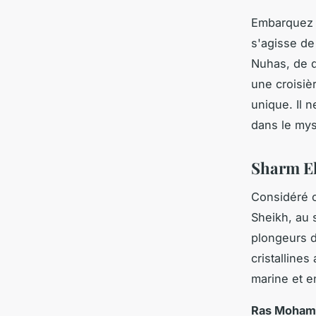
Embarquez d
s'agisse de
Nuhas, de d
une croisiè
unique. Il n
dans le my
Sharm El
Considéré c
Sheikh, au 
plongeurs d
cristalline
marine et e
Ras Moha