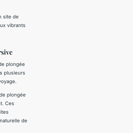
n site de
ux vibrants
sive
 de plongée
ns plusieurs
 voyage.
 de plongée
t. Ces
ites
naturelle de