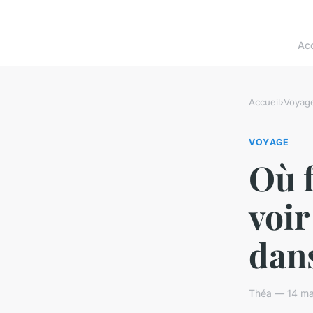
Acc
Accueil
›
Voyag
VOYAGE
Où f
voir
dans
Théa — 14 ma